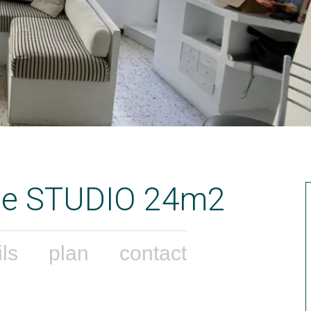
ice STUDIO 24m2
ils
plan
contact