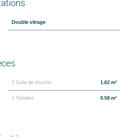
tations
Double vitrage
èces
1 Salle de douche
1.62 m²
1 Toilettes
0.58 m²