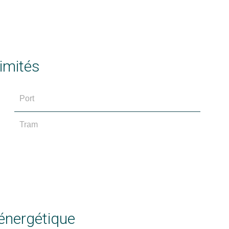
imités
Port
Tram
 énergétique