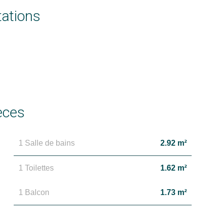
tations
èces
1 Salle de bains
2.92 m²
1 Toilettes
1.62 m²
1 Balcon
1.73 m²