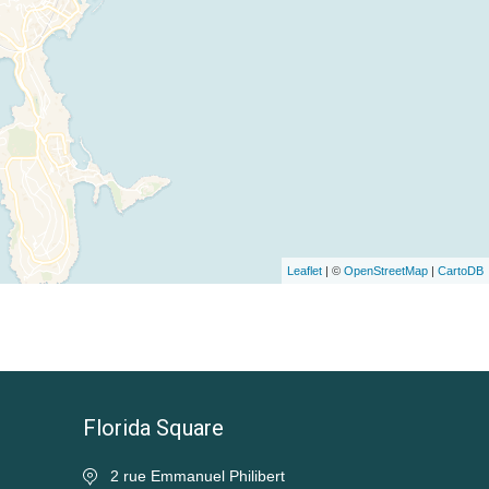
Leaflet
| ©
OpenStreetMap
|
CartoDB
Florida Square
2 rue Emmanuel Philibert