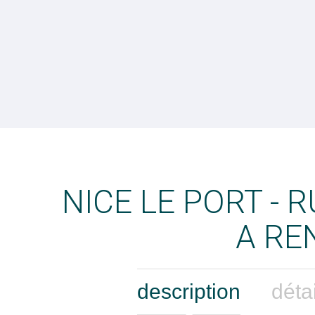
NICE LE PORT - R
A RE
description
déta