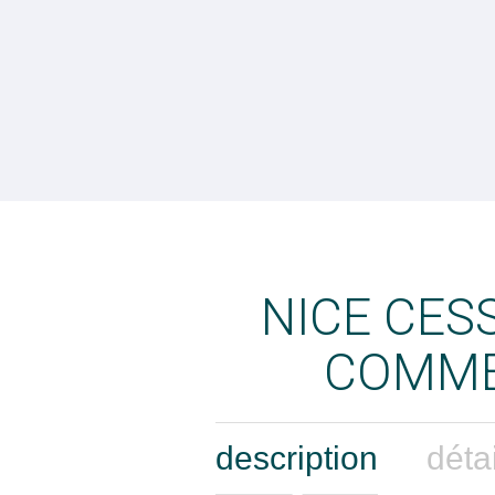
NICE CES
COMME
description
déta