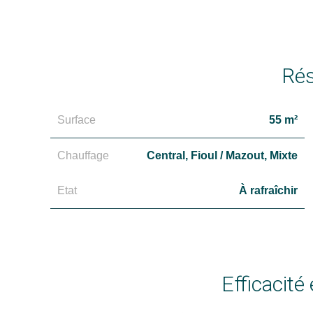
Ré
Surface
55 m²
Chauffage
Central, Fioul / Mazout, Mixte
Etat
À rafraîchir
Efficacité