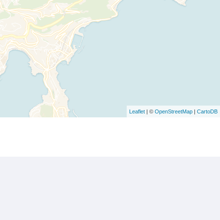
Leaflet
| ©
OpenStreetMap
|
CartoDB