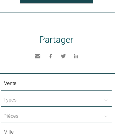
Partager
Envoyer
Facebook
Twitter
LinkedIn
à un
ami
Types
Pièces